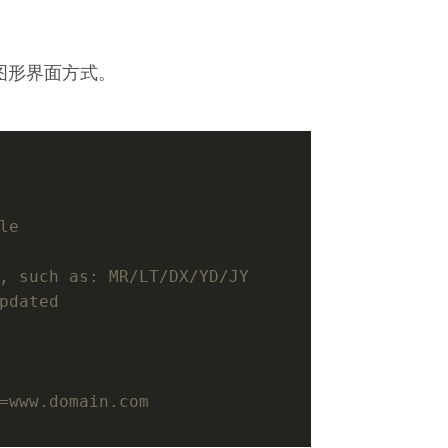
采用图形界面方式。
le
, such as: MR/LT/DX/YD/JY
pdated
=www.domain.com