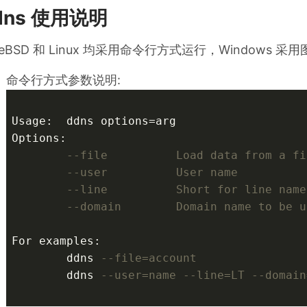
dns 使用说明
eeBSD 和 Linux 均采用命令行方式运行，Windows 
命令行方式参数说明:
Usage:  ddns options=arg

Options:

--file          Load data from a fi
--user          User name
--line          Short for line name
--domain        Domain name to be u
For examples:

        ddns 
--file=account
        ddns 
--user=name --line=LT --domain