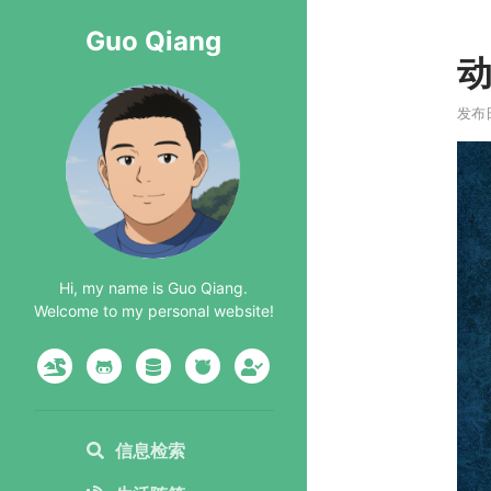
Guo Qiang
动
发布日期
Hi, my name is Guo Qiang.
Welcome to my personal website!
信息检索