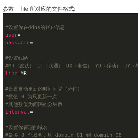
参数 --file 所对应的文件格式:
#设置你在ddns的账户信息
user
password
=

#设置线路 
#MR（默认） LT（联通） DX（电信） YD（移动） JY（
line
=MR

#设置自动更新的时间间隔（分钟）
#数值 0 为只更新一次
#其他数值为间隔的分钟数
interval
=

#设置你管理的域名
#最多 8 个域名，从 domain_01 到 domain_08