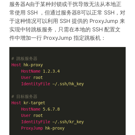
服务器A由于某种封锁或干扰导致无法从本地正
常使用 SSH ，但通过服务器B可以正常 SSH，对
于这种情况可以利用 SSH 提供的 ProxyJump 来
实现中转跳板服务，只需在本地的 SSH 配置文
件中增加一行 ProxyJump 指定跳板机：
# 跳板服务器
Host
hk-proxy
HostName
1.2.3.4
User
root
IdentityFile
~/.ssh/hk_key
# 目标服务器
Host
kr-target
HostName
5.6.7.8
User
root
IdentityFile
~/.ssh/kr_key
ProxyJump
hk-proxy